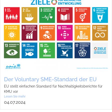
Der Vol­un­t­ary SME-Stan­­dard der EU
EU stellt ein­fa­chen Stan­dard für Nach­hal­tig­keits­be­richte für
KMU vor
Lesen Sie mehr
04.07.2024