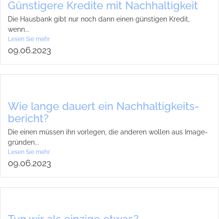
Güns­ti­gere Kre­dite mit Nach­hal­tig­keit
Die Haus­bank gibt nur noch dann einen güns­ti­gen Kre­dit,
wenn...
Lesen Sie mehr
09.06.2023
Wie lange dau­ert ein Nach­hal­tig­keits­
be­richt?
Die einen müs­sen ihn vor­le­gen, die ande­ren wol­len aus Image­
grün­den...
Lesen Sie mehr
09.06.2023