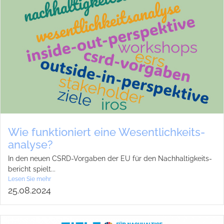
Wie funk­tio­niert eine Wesent­lich­keits­
ana­lyse?
In den neuen CSRD-Vor­­­ga­­ben der EU für den Nach­hal­tig­keits­
be­richt spielt...
Lesen Sie mehr
25.08.2024