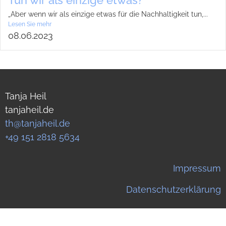
Tun wir als ein­zige etwas?
„Aber wenn wir als ein­zige etwas für die Nach­hal­tig­keit tun,...
Lesen Sie mehr
08.06.2023
Tanja Heil
tanjaheil.de
th@tanjaheil.de
+49 151 2818 5634
Impressum
Datenschutzerklärung