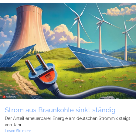
Strom aus Braun­kohle sinkt stän­dig
Der Anteil erneu­er­ba­rer Ener­gie am deut­schen Strom­mix steigt
von Jahr...
Lesen Sie mehr