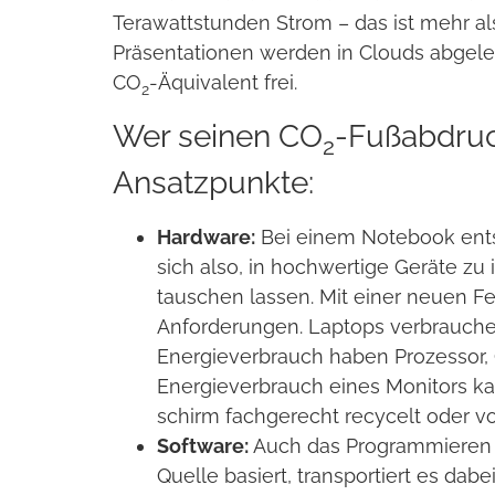
Tera­watt­stun­den Strom – das ist mehr a
Prä­sen­ta­tio­nen wer­den in Clouds abge­
CO
-Äqui­va­lent frei.
2
Wer sei­nen CO
-Fuß­ab­dru
2
Ansatz­punkte:
Hard­ware:
Bei einem Note­book ent­ste
sich also, in hoch­wer­tige Geräte zu 
tau­schen las­sen. Mit einer neuen F
Anfor­de­run­gen. Lap­tops ver­brau­ch
Ener­gie­ver­brauch haben Pro­zes­sor,
Ener­gie­ver­brauch eines Moni­tors k
schirm fach­ge­recht recy­celt oder vo
Soft­ware:
Auch das Pro­gram­mie­ren
Quelle basiert, trans­por­tiert es dab