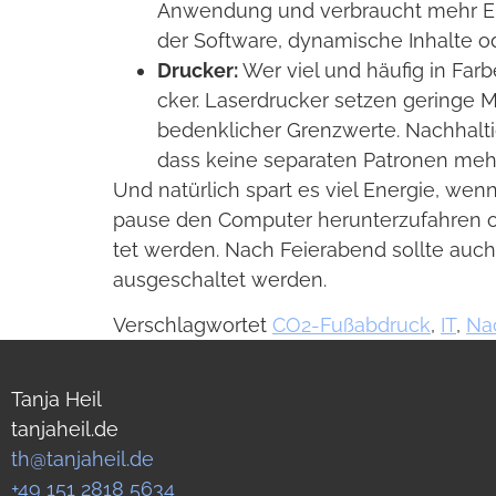
Anwen­dung und ver­braucht mehr En
der Soft­ware, dyna­mi­sche Inhalte ode
Dru­cker:
Wer viel und häu­fig in Farbe
cker. Laser­dru­cker set­zen geringe M
bedenk­li­cher Grenz­werte. Nach­hal
dass keine sepa­ra­ten Patro­nen mehr 
Und natür­lich spart es viel Ener­gie, wenn
pause den Com­pu­ter her­un­ter­zu­fah­ren 
tet wer­den. Nach Fei­er­abend sollte auch
aus­ge­schal­tet wer­den.
Verschlagwortet
CO2-Fußabdruck
,
IT
,
Nac
Tanja Heil
tanjaheil.de
th@tanjaheil.de
+49 151 2818 5634