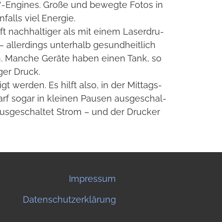
g“-Engines. Große und bewegte Fotos in
falls viel Ener­gie.
ft nach­hal­ti­ger als mit einem Laser­dru­
 aller­dings unter­halb gesund­heit­lich
en. Man­che Geräte haben einen Tank, so
­ger Druck.
t wer­den. Es hilft also, in der Mit­tags­
rf sogar in klei­nen Pau­sen aus­ge­schal­
us­ge­schal­tet Strom – und der Dru­cker
Impressum
Datenschutzerklärung