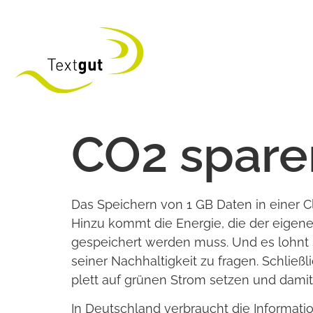
CO2 spa­re
Das Spei­chern von 1 GB Daten in einer Cl
Hinzu kommt die Ener­gie, die der eigene C
gespei­chert wer­den muss. Und es lohnt 
sei­ner Nach­hal­tig­keit zu fra­gen. Schlie
plett auf grü­nen Strom set­zen und dami
In Deutsch­land ver­braucht die Infor­ma­ti­