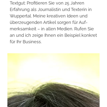
Text­gut: Pro­fi­tie­ren Sie von 25 Jah­ren
Erfah­rung als Jour­na­lis­tin und Tex­te­rin in
Wup­per­tal. Meine krea­ti­ven Ideen und
über­zeu­gen­den Arti­kel sor­gen für Auf­
merk­sam­keit – in allen Medien. Rufen Sie
an und ich zeige Ihnen ein Bei­spiel kon­kret
für Ihr Busi­ness.