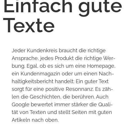
Ein­fach gute
Texte
Jeder Kun­den­kreis braucht die rich­tige
Anspra­che, jedes Pro­dukt die rich­tige Wer­
bung. Egal, ob es sich um eine Home­page,
ein Kun­den­ma­ga­zin oder um einen Nach­
hal­tig­keits­be­richt han­delt: Ein guter Text
sorgt für eine posi­tive Reson­nanz. Es zäh­
len die Geschich­ten, die berüh­ren. Auch
Google bewer­tet immer stär­ker die Qua­li­
tät von Tex­ten und stellt Sei­ten mit guten
Arti­keln nach oben.