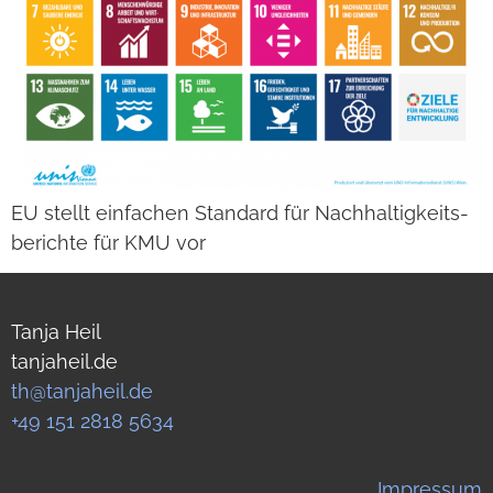
EU stellt ein­fa­chen Stan­dard für Nach­hal­tig­keits­
be­richte für KMU vor
Tanja Heil
tanjaheil.de
th@tanjaheil.de
+49 151 2818 5634
Impressum