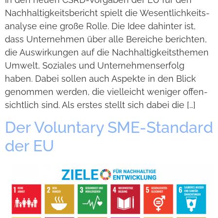
Nach­hal­tig­keits­be­richt spielt die Wesent­lich­keits­
ana­lyse eine große Rolle. Die Idee dahin­ter ist,
dass Unter­neh­men über alle Berei­che berich­ten,
die Aus­wir­kun­gen auf die Nach­hal­tig­keits­the­men
Umwelt, Sozia­les und Unter­neh­mens­er­folg
haben. Dabei sol­len auch Aspekte in den Blick
genom­men wer­den, die viel­leicht weni­ger offen­
sicht­lich sind. Als ers­tes stellt sich dabei die […]
Der Vol­un­t­ary SME-Stan­dard
der EU