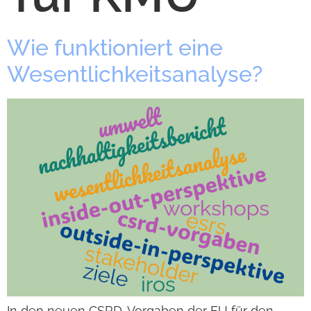
Wie funk­tio­niert eine
Wesent­lich­keits­ana­lyse?
In den neuen CSRD-Vor­­­ga­­ben der EU für den