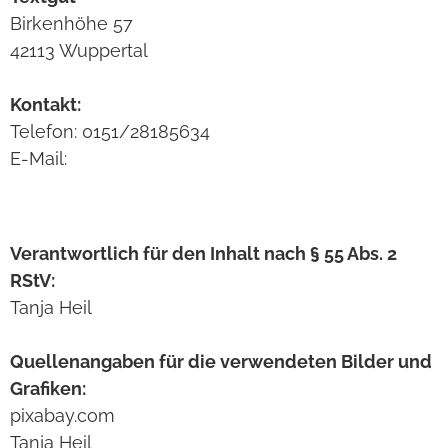
Bir­ken­höhe 57
42113 Wup­per­tal
Kon­takt:
Tele­fon: 0151/28185634
E-Mail:
Ver­ant­wort­lich für den Inhalt nach § 55 Abs. 2
RStV:
Tanja Heil
Quel­len­an­ga­ben für die ver­wen­de­ten Bil­der und
Gra­fi­ken:
pixabay.com
Tanja Heil