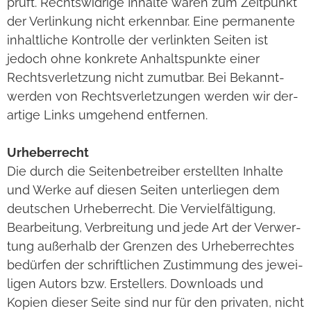
prüft. Rechts­wid­rige Inhalte waren zum Zeit­punkt
der Ver­lin­kung nicht erkenn­bar. Eine per­ma­nente
inhalt­li­che Kon­trolle der ver­link­ten Sei­ten ist
jedoch ohne kon­krete Anhalts­punkte einer
Rechts­ver­let­zung nicht zumut­bar. Bei Bekannt­
wer­den von Rechts­ver­let­zun­gen wer­den wir der­
ar­tige Links umge­hend ent­fer­nen.
Urhe­ber­recht
Die durch die Sei­ten­be­trei­ber erstell­ten Inhalte
und Werke auf die­sen Sei­ten unter­lie­gen dem
deut­schen Urhe­ber­recht. Die Ver­viel­fäl­ti­gung,
Bear­bei­tung, Ver­brei­tung und jede Art der Ver­wer­
tung außer­halb der Gren­zen des Urhe­ber­rech­tes
bedür­fen der schrift­li­chen Zustim­mung des jewei­
li­gen Autors bzw. Erstel­lers. Down­loads und
Kopien die­ser Seite sind nur für den pri­va­ten, nicht