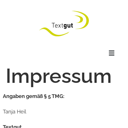
Impres­sum
Anga­ben gemäß § 5 TMG:
Tanja Heil
Text­gut