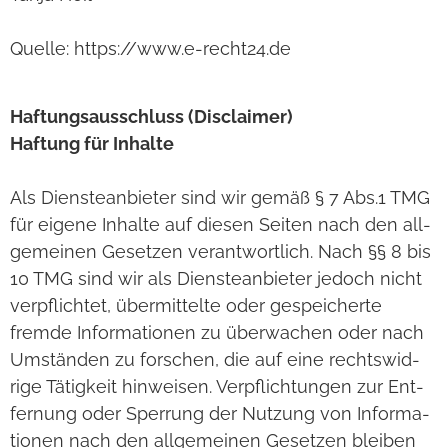
Quelle: https://www.e-recht24.de
Haf­tungs­aus­schluss (Dis­clai­mer)
Haf­tung für Inhalte
Als Diens­te­an­bie­ter sind wir gemäß § 7 Abs.1 TMG
für eigene Inhalte auf die­sen Sei­ten nach den all­
ge­mei­nen Geset­zen ver­ant­wort­lich. Nach §§ 8 bis
10 TMG sind wir als Diens­te­an­bie­ter jedoch nicht
ver­pflich­tet, über­mit­telte oder gespei­cherte
fremde Infor­ma­tio­nen zu über­wa­chen oder nach
Umstän­den zu for­schen, die auf eine rechts­wid­
rige Tätig­keit hin­wei­sen. Ver­pflich­tun­gen zur Ent­
fer­nung oder Sper­rung der Nut­zung von Infor­ma­
tio­nen nach den all­ge­mei­nen Geset­zen blei­ben