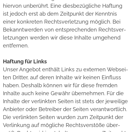
hier­von unbe­rührt. Eine dies­be­züg­li­che Haf­tung
ist jedoch erst ab dem Zeit­punkt der Kennt­nis
einer kon­kre­ten Rechts­ver­let­zung mög­lich. Bei
Bekannt­wer­den von ent­spre­chen­den Rechts­ver­
let­zun­gen wer­den wir diese Inhalte umge­hend
ent­fer­nen.
Haf­tung für Links
Unser Ange­bot ent­hält Links zu exter­nen Web­sei­
ten Drit­ter, auf deren Inhalte wir kei­nen Ein­fluss
haben. Des­halb kön­nen wir für diese frem­den
Inhalte auch keine Gewähr über­neh­men. Für die
Inhalte der ver­link­ten Sei­ten ist stets der jewei­lige
Anbie­ter oder Betrei­ber der Sei­ten ver­ant­wort­lich.
Die ver­link­ten Sei­ten wur­den zum Zeit­punkt der
Ver­lin­kung auf mög­li­che Rechts­ver­stöße über­