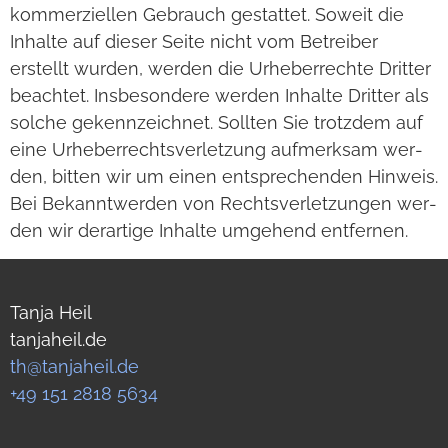
kom­mer­zi­el­len Gebrauch gestat­tet. Soweit die
Inhalte auf die­ser Seite nicht vom Betrei­ber
erstellt wur­den, wer­den die Urhe­ber­rechte Drit­ter
beach­tet. Ins­be­son­dere wer­den Inhalte Drit­ter als
sol­che gekenn­zeich­net. Soll­ten Sie trotz­dem auf
eine Urhe­ber­rechts­ver­let­zung auf­merk­sam wer­
den, bit­ten wir um einen ent­spre­chen­den Hin­weis.
Bei Bekannt­wer­den von Rechts­ver­let­zun­gen wer­
den wir der­ar­tige Inhalte umge­hend ent­fer­nen.
Tanja Heil
tanjaheil.de
th@tanjaheil.de
+49 151 2818 5634